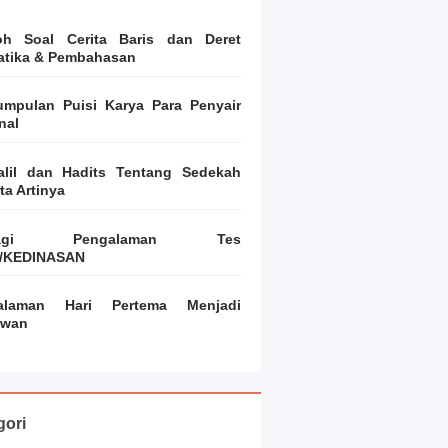
oh Soal Cerita Baris dan Deret
atika & Pembahasan
mpulan Puisi Karya Para Penyair
nal
alil dan Hadits Tentang Sedekah
ta Artinya
bagi Pengalaman Tes
/KEDINASAN
alaman Hari Pertema Menjadi
awan
gori