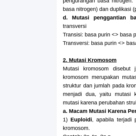
pengurangan basa nitrogen. M
basa nitrogen) dan duplikasi
d. Mutasi penggantian ba
transversi
Transisi: basa purin <> basa p
Transversi: basa purin <> basa
2. Mutasi Kromosom
Mutasi kromosom disebut j
kromosom merupakan mutasi
struktur dan jumlah pada k
menjadi dua, yaitu mutasi
mutasi karena perubahan str
a. Macam Mutasi Karena P
1)
Euploidi
, apabila terjad
kromosom.