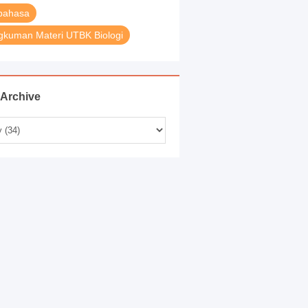
bahasa
kuman Materi UTBK Biologi
 Archive