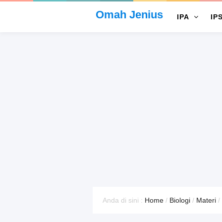
Omah Jenius
IPA
IP
Anda di sini :
Home
/
Biologi
/
Materi
/