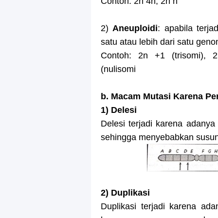
Contoh: 2n 4n, 2n n
2)
Aneuploidi
: apabila ter
satu atau lebih dari satu gen
Contoh: 2n +1 (trisomi), 2
(nulisomi
b. Macam Mutasi Karena P
1) Delesi
Delesi terjadi karena adany
sehingga menyebabkan susu
2) Duplikasi
Duplikasi terjadi karena a