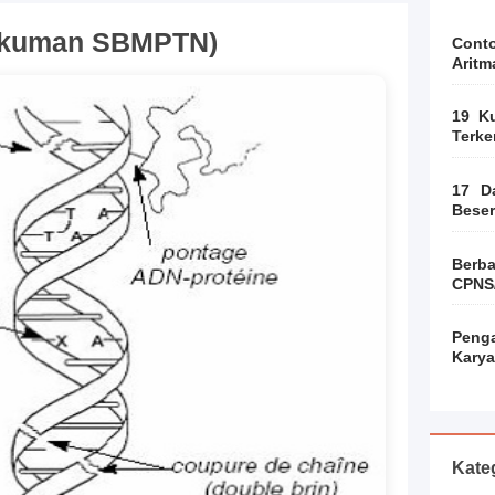
ngkuman SBMPTN)
Cont
Aritm
19 Ku
Terke
17 D
Beser
Ber
CPNS
Peng
Kary
Kate