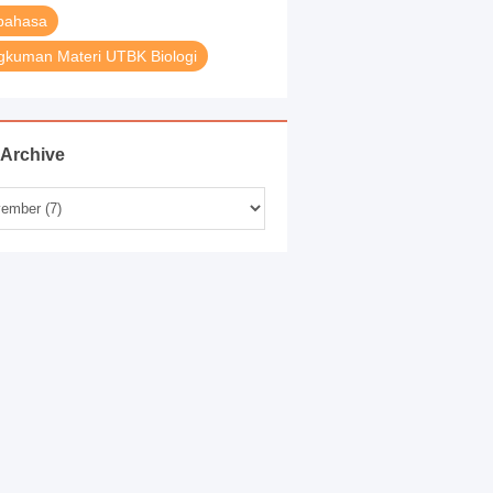
bahasa
kuman Materi UTBK Biologi
 Archive