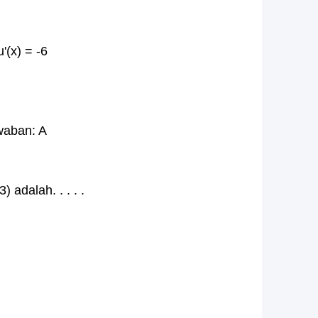
'(x) = -6
waban: A
) adalah. . . . .