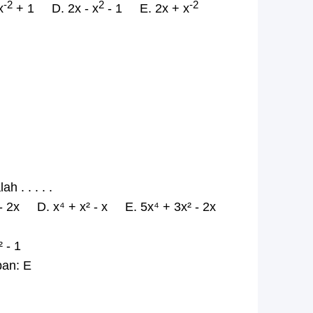
-2
2
-2
x
+ 1 D. 2x - x
- 1 E. 2x + x
h . . . . .
 2x D. x⁴ + x² - x E. 5x⁴ + 3x² - 2x
² - 1
ban: E