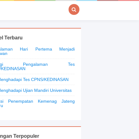
el Terbaru
alaman Hari Pertema Menjadi
awan
bagi Pengalaman Tes
/KEDINASAN
Menghadapi Tes CPNS/KEDINASAN
Menghadapi Ujian Mandiri Universitas
iksi Penempatan Kemenag Jateng
ru
ingan Terpopuler