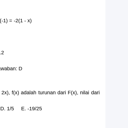
(-1) = -2(1 - x)
.2
Jawaban: D
 2x), f(x) adalah turunan dari F(x), nilai dari
. 1/5 E. -19/25