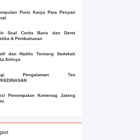
mpulan Puisi Karya Para Penyair
nal
oh Soal Cerita Baris dan Deret
atika & Pembahasan
alil dan Hadits Tentang Sedekah
ta Artinya
bagi Pengalaman Tes
/KEDINASAN
iksi Penempatan Kemenag Jateng
ru
gori