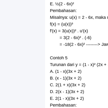
E. ½(2 - 6x)²
Pembahasan:
Misalnya: u(x) = 2 - 6x, maka u
f(x) = (u(x))³
f'(x) = 3(u(x))² . u'(x)
= 3(2 - 6x)² . (-6)
= -18(2 - 6x)² --------> Ja
Contoh 5
Turunan dari y = (1 - x)² (2x + 3
A. (1 - x)(3x + 2)
B. (x - 1)(3x + 2)
C. 2(1 + x)(3x + 2)
D. 2(x - 1)(3x + 2)
E. 2(1 - x)(3x + 2)
Pembahasan: