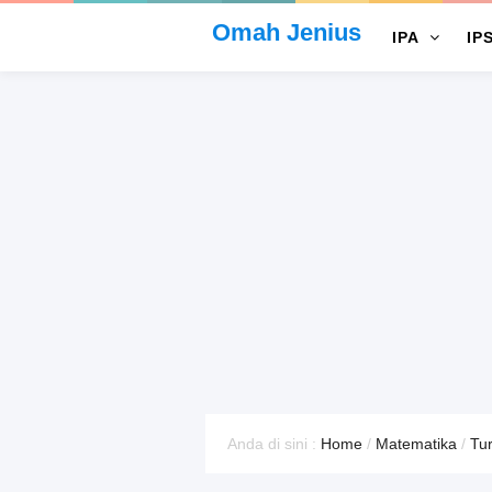
Omah Jenius
IPA
IP
Anda di sini :
Home
/
Matematika
/
Tu