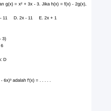
n g(x) = x² + 3x - 3. Jika h(x) = f(x) - 2g(x),
 - 11 D. 2x - 11 E. 2x + 1
 3)
 6
n: D
6x)³ adalah f'(x) = . . . . .