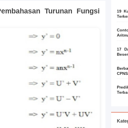
Pembahasan Turunan Fungsi
19 Ku
Terke
Cont
Aritm
17 D
Beser
Ber
CPNS
Pred
Terba
Kate