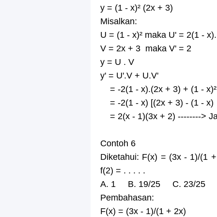
y = (1 - x)² (2x + 3)
Misalkan:
U = (1 - x)² maka U' = 2(1 - x).
V = 2x + 3 maka V' = 2
y = U . V
y' = U'.V + U.V'
= -2(1 - x).(2x + 3) + (1 - x)²
= -2(1 - x) [(2x + 3) - (1 - x)
= 2(x - 1)(3x + 2) --------> 
Contoh 6
Diketahui: F(x) = (3x - 1)/(1 +
f(2) = . . . . .
A. 1 B. 19/25 C. 23/25 D
Pembahasan:
F(x) = (3x - 1)/(1 + 2x)