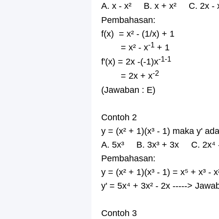
A. x - x² B. x + x² C. 2x - 
Pembahasan:
f(x) = x² - (1/x) + 1
-1
= x² - x
+ 1
-1-1
f'(x) = 2x -(-1)x
-2
= 2x + x
(Jawaban : E)
Contoh 2
y = (x² + 1)(x³ - 1) maka y' adala
A. 5x³ B. 3x³ + 3x C. 2x⁴ -
Pembahasan:
y = (x² + 1)(x³ - 1) = x⁵ + x³ - x
y' = 5x⁴ + 3x² - 2x -----> Jawa
Contoh 3