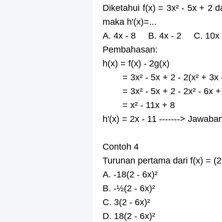
Diketahui f(x) = 3x² - 5x + 2 da
maka h'(x)=...
A. 4x - 8 B. 4x - 2 C. 10x
Pembahasan:
h(x) = f(x) - 2g(x)
= 3x² - 5x + 2 - 2(x² + 3x -
= 3x² - 5x + 2 - 2x² - 6x +
= x² - 11x + 8
h'(x) = 2x - 11 -------> Jawaba
Contoh 4
Turunan pertama dari f(x) = (2 - 
A. -18(2 - 6x)²
B. -½(2 - 6x)²
C. 3(2 - 6x)²
D. 18(2 - 6x)²