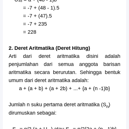
= -7 + (48 - 1).5
= -7 + (47).5
= -7 + 235
= 228
2. Deret Aritmatika (Deret Hitung)
Arti dari deret aritmatika disini adalah
penjumlahan dari semua anggota barisan
aritmatika secara berurutan. Sehingga bentuk
umum dari deret aritmatika adalah:
a + (a + b) + (a + 2b) + ...+ {a +
(n -1)b}
Jumlah n suku pertama deret aritmatika (S
)
n
dirumuskan sebagai:
S
= n/2 (a
+
U
) atau S
= n/2{2a + (n - 1)b}