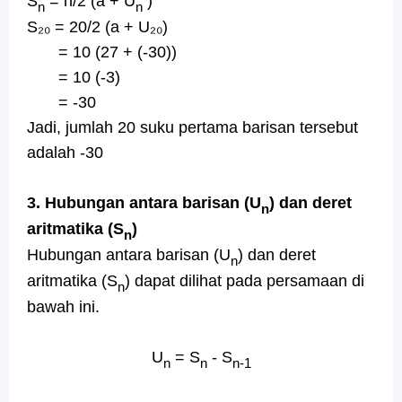
S
= n/2 (a + U
)
n
n
S₂₀ = 20/2 (a + U₂₀)
= 10 (27 + (-30))
= 10 (-3)
= -30
Jadi, jumlah 20 suku pertama barisan tersebut
adalah -30
3. Hubungan antara barisan (U
) dan deret
n
aritmatika (S
)
n
Hubungan antara barisan (U
) dan deret
n
aritmatika (S
) dapat dilihat pada persamaan di
n
bawah ini.
U
= S
- S
n
n
n-1