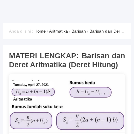
Anda di sini :
Home
/
Aritmatika
/
Barisan
/
Barisan dan Deret
/
Det
MATERI LENGKAP: Barisan dan
Deret Aritmatika (Deret Hitung)
Tuesday, April 27, 2021
Aritmatika