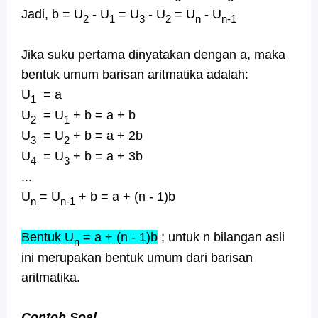
Jadi, b = U
- U
= U
- U
= U
- U
2
1
3
2
n
n-1
Jika suku pertama dinyatakan dengan a, maka
bentuk umum barisan aritmatika adalah:
U
= a
1
U
= U
+ b = a + b
2
1
U
= U
+ b = a + 2b
3
2
U
= U
+ b = a + 3b
4
3
...
U
= U
+ b = a + (n - 1)b
n
n-1
Bentuk U
= a + (n - 1)b
; untuk n bilangan asli
n
ini merupakan bentuk umum dari barisan
aritmatika.
Contoh Soal.