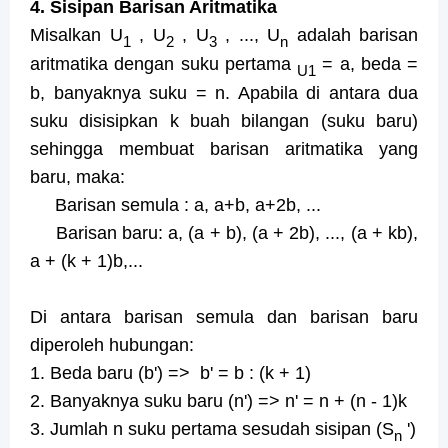
4. Sisipan Barisan Aritmatika
Misalkan U
, U
, U
, ..., U
adalah barisan
1
2
3
n
aritmatika dengan suku pertama
= a, beda =
U1
b, banyaknya suku = n. Apabila di antara dua
suku disisipkan k buah bilangan (suku baru)
sehingga membuat barisan aritmatika yang
baru, maka:
Barisan semula : a, a+b, a+2b, ...
Barisan baru: a, (a + b), (a + 2b), ..., (a + kb),
a + (k + 1)b,...
Di antara barisan semula dan barisan baru
diperoleh hubungan:
1. Beda baru (b') => b' = b : (k + 1)
2. Banyaknya suku baru (n') => n' = n + (n - 1)k
3. Jumlah n suku pertama sesudah sisipan (S
')
n